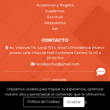
Accesorios y Regalos
Cuadernos
Escritura
Respuestos
Set
CONTACTO
Av. Vitacura 114, Local 1534, Nivel 1,Providencia (Nuevo
acceso calle Vitacura Mall Costanera Center) 10:00 a
20:00 hrs
tiendapictus@gmail.com
Utilizamos cookies para mejorar tu experiencia, optimizar
Pictus © 2026
nuestro sitio y personalizar el contenido que te ofrecemos.
Creado por
Bsale
0
x
Política de Cookies
Aceptar
Inicio
Carrito
Buscar
Menú