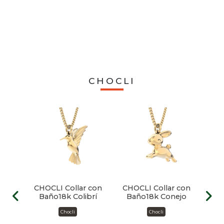
CHOCLI
CHOCLI Collar con
CHOCLI Collar con
CHOCLI
Baño18k Colibrí
Baño18k Conejo
B
Corazo
Chocli
Chocli