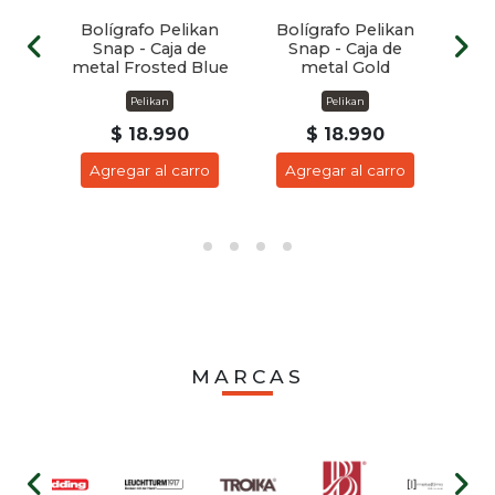
kan
Bolígrafo Pelikan
Bolígrafo Pelikan
Bo
de
Snap - Caja de
Snap - Caja de
S
er
metal Frosted Blue
metal Gold
Pelikan
Pelikan
$ 18.990
$ 18.990
ro
Agregar al carro
Agregar al carro
A
MARCAS