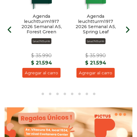
Agenda
Agenda
L
17
leuchtturm1917
leuchtturm1917
Le
l &
2026 Semanal A5,
2026 Semanal A5,
T
a_A5
Forest Green
Spring Leaf
C
Leuchtturm
Leuchtturm
$ 35.990
$ 35.990
$ 21.594
$ 21.594
ro
Agregar al carro
Agregar al carro
A