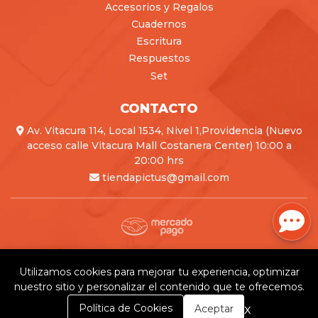
Accesorios y Regalos
Cuadernos
Escritura
Respuestos
Set
CONTACTO
Av. Vitacura 114, Local 1534, Nivel 1,Providencia (Nuevo
acceso calle Vitacura Mall Costanera Center) 10:00 a
20:00 hrs
tiendapictus@gmail.com
Pictus © 2026
Creado por
Bsale
Utilizamos cookies para mejorar tu experiencia, optimizar
nuestro sitio y personalizar el contenido que te ofrecemos.
0
x
Política de Cookies
Aceptar