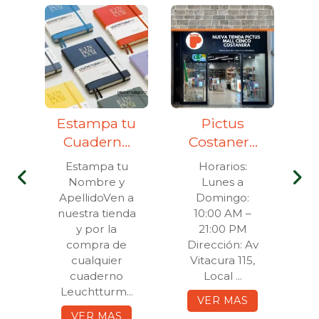
Estampa tu
Pictus
T
Cuaderno
Costanera
c
Leuchtturm
Center
n
Estampa tu
Horarios:
1917
Nombre y
Lunes a
C
a
ApellidoVen a
Domingo:
e
nuestra tienda
10:00 AM –
y por la
21:00 PM
R
compra de
Dirección: Av
d
cualquier
Vitacura 115,
..
cuaderno
Local ...
Leuchtturm...
VER MAS
VER MAS