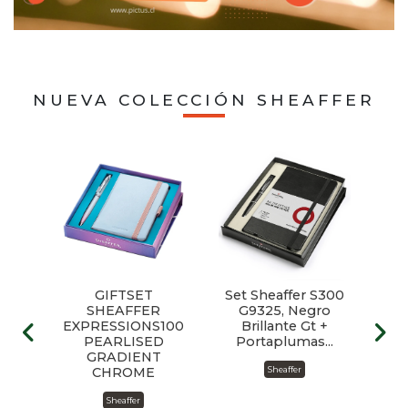
NUEVA COLECCIÓN SHEAFFER
nel
GIFTSET
Set Sheaffer S300
Se
ante
SHEAFFER
G9325, Negro
G9
s
EXPRESSIONS100
Brillante Gt +
ne
PEARLISED
Portaplumas...
GRADIENT
CHROME
Sheaffer
Sheaffer