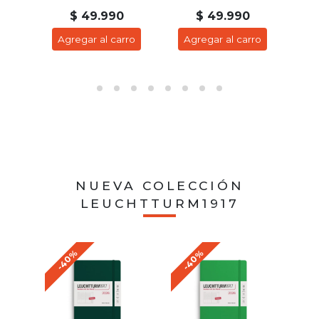
$ 49.990
$ 49.990
$ 
Agregar al carro
Agregar al carro
Agreg
NUEVA COLECCIÓN
LEUCHTTURM1917
-40%
-40%