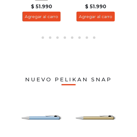
$ 51.990
$ 51.990
ro
Agregar al carro
Agregar al carro
A
NUEVO PELIKAN SNAP