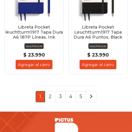
Libreta Pocket
Libreta Pocket
leuchtturm1917 Tapa Dura
Leuchtturm1917 Tapa
A6 187P Líneas, Ink
Dura A6 Puntos, Black
Leuchtturm
Leuchtturm
$ 23.990
$ 23.990
Agregar al carro
Agregar al carro
1
2
3
4
5