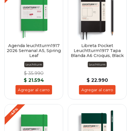
Agenda leuchtturm1917
Libreta Pocket
2026 Semanal A5, Spring
Leuchtturm1917 Tapa
Leaf
Blanda A6 Croquis, Black
Leuchtturm
Leuchtturm
$ 35.990
$ 21.594
$ 22.990
Agregar al carro
Agregar al carro
-40%