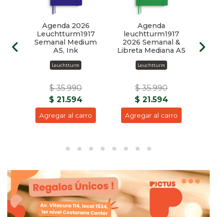
6
Agenda 2026
Agenda
17
Leuchtturm1917
leuchtturm1917
Le
reta
Semanal Medium
2026 Semanal &
20
5
A5, Ink
Libreta Mediana A5
Libr
Leuchtturm
Leuchtturm
$ 35.990
$ 35.990
$ 21.594
$ 21.594
ro
Agregar al carro
Agregar al carro
A