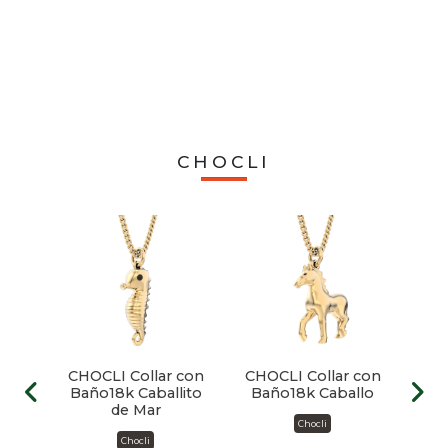
ra
CHOCLI
 con
CHOCLI Collar con
CHOCLI Collar con
CHO
ja
Baño18k Caballito
Baño18k Caballo
B
de Mar
Chocli
Chocli