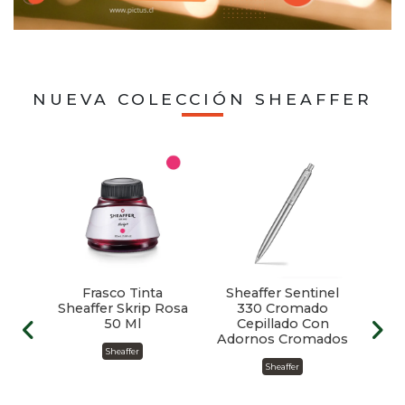
NUEVA COLECCIÓN SHEAFFER
ffer
Frasco Tinta
Sheaffer Sentinel
Sh
ll
Sheaffer Skrip Rosa
330 Cromado
3
d
50 Ml
Cepillado Con
Adornos Cromados
Sheaffer
Sheaffer