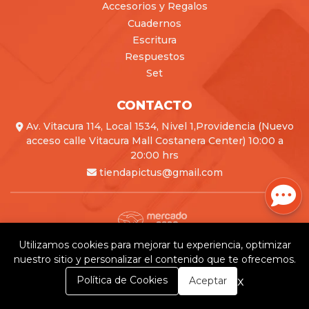
Accesorios y Regalos
Cuadernos
Escritura
Respuestos
Set
CONTACTO
Av. Vitacura 114, Local 1534, Nivel 1,Providencia (Nuevo
acceso calle Vitacura Mall Costanera Center) 10:00 a
20:00 hrs
tiendapictus@gmail.com
Utilizamos cookies para mejorar tu experiencia, optimizar
Pictus © 2026
nuestro sitio y personalizar el contenido que te ofrecemos.
Creado por
Bsale
0
x
Política de Cookies
Aceptar
Inicio
Carrito
Buscar
Menú