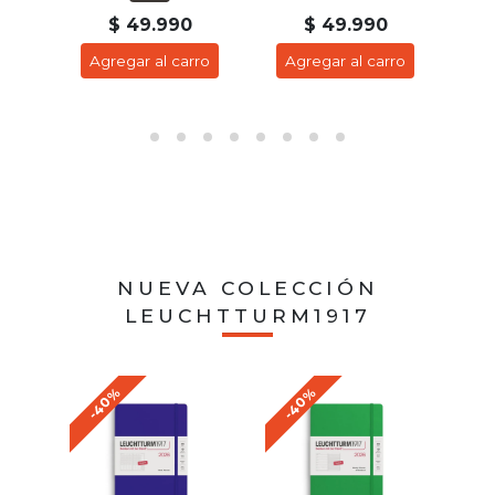
$ 49.990
$ 49.990
ro
Agregar al carro
Agregar al carro
A
NUEVA COLECCIÓN
LEUCHTTURM1917
-40%
-40%
-