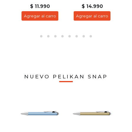
$ 11.990
$ 14.990
ro
Agregar al carro
Agregar al carro
A
NUEVO PELIKAN SNAP