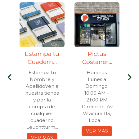
Estampa tu
Pictus
T
Cuaderno
Costanera
c
Leuchtturm
Center
n
Estampa tu
Horarios:
1917
Nombre y
Lunes a
C
a
ApellidoVen a
Domingo:
e
nuestra tienda
10:00 AM –
y por la
21:00 PM
R
compra de
Dirección: Av
d
cualquier
Vitacura 115,
..
cuaderno
Local ...
Leuchtturm...
VER MAS
VER MAS