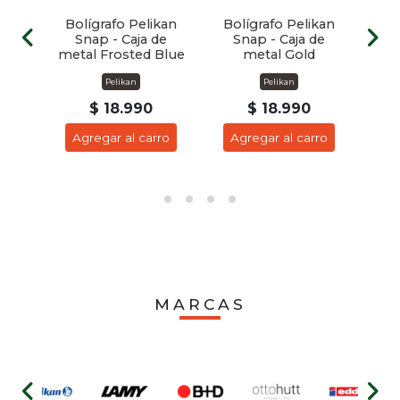
kan
Bolígrafo Pelikan
Bolígrafo Pelikan
Bo
de
Snap - Caja de
Snap - Caja de
S
er
metal Frosted Blue
metal Gold
Pelikan
Pelikan
$ 18.990
$ 18.990
ro
Agregar al carro
Agregar al carro
A
MARCAS