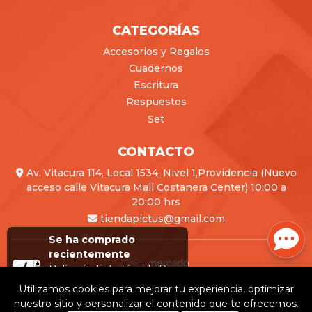
CATEGORÍAS
Accesorios y Regalos
Cuadernos
Escritura
Respuestos
Set
CONTACTO
Av. Vitacura 114, Local 1534, Nivel 1,Providencia (Nuevo
acceso calle Vitacura Mall Costanera Center) 10:00 a
20:00 hrs
tiendapictus@gmail.com
Se ha comprado
recientemente
Bolígrafo Tinta Líquida Punta Aguja 0.5 mm (MP) Negro
hace
1 hora 10 minutos
Utilizamos cookies para mejorar tu experiencia, optimizar
Precio: $ 1.790
Pictus © 2026
nuestro sitio y personalizar el contenido que te ofrecemos.
Creado por
Bsale