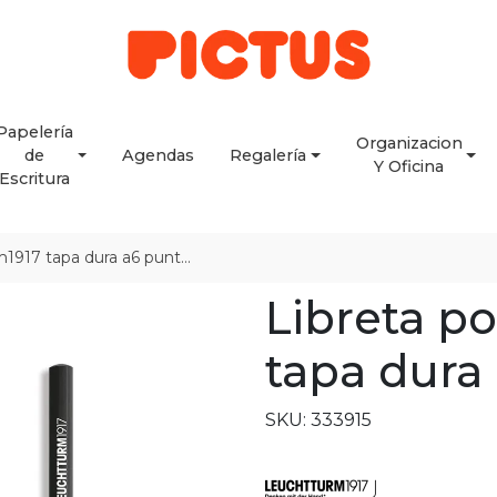
Papelería
Organizacion
de
Agendas
Regalería
Y Oficina
Escritura
 tapa dura a6 puntos, black
Libreta p
tapa dura 
SKU: 333915