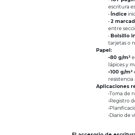
escritura e
•
Índice
ini
•
2 marcad
entre secc
•
Bolsillo i
tarjetas o 
Papel:
•80 g/m²
e
lápices y m
•100 g/m²
resistencia 
Aplicaciones 
•Toma de n
•Registro d
•Planifica
•Diario de v
El accesorio de escritur