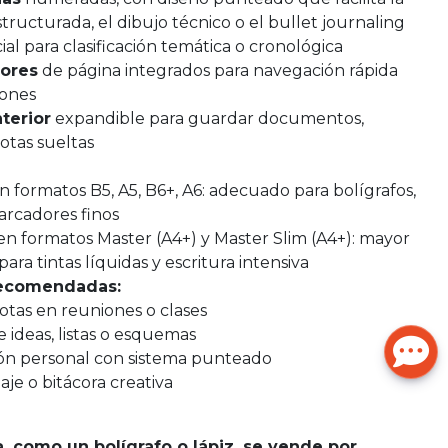
structurada, el dibujo técnico o el bullet journaling
cial para clasificación temática o cronológica
ores
de página integrados para navegación rápida
iones
nterior
expandible para guardar documentos,
notas sueltas
n formatos B5, A5, B6+, A6: adecuado para bolígrafos,
arcadores finos
en formatos Master (A4+) y Master Slim (A4+): mayor
para tintas líquidas y escritura intensiva
recomendadas:
otas en reuniones o clases
e ideas, listas o esquemas
ción personal con sistema punteado
iaje o bitácora creativa
a, como un bolígrafo o lápiz, se vende por