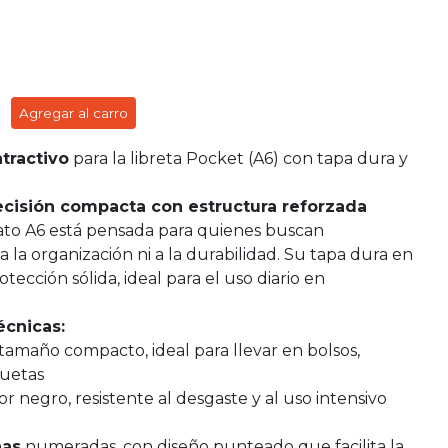
Agregar al carro
tractivo
para la libreta Pocket (A6) con tapa dura y
recisión compacta con estructura reforzada
ato A6 está pensada para quienes buscan
a la organización ni a la durabilidad. Su tapa dura en
ección sólida, ideal para el uso diario en
écnicas:
tamaño compacto, ideal para llevar en bolsos,
quetas
or negro, resistente al desgaste y al uso intensivo
nas
numeradas, con diseño punteado que facilita la