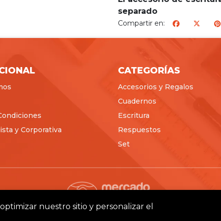
separado
Compartir en:
ICIONAL
CATEGORÍAS
mos
Accesorios y Regalos
Cuadernos
Condiciones
Escritura
sta y Corporativa
Respuestos
Set
optimizar nuestro sitio y personalizar el
Pictus © 2026
Creado por
Bsale