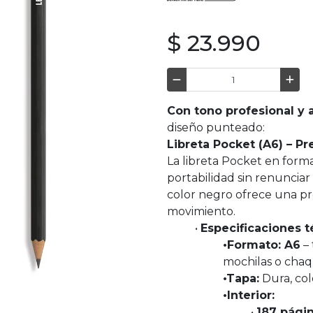
$ 23.990
Con tono profesional y a
diseño punteado:
Libreta Pocket (A6) – P
La libreta Pocket en form
portabilidad sin renunciar 
color negro ofrece una prot
movimiento.
•
Especificaciones t
•Formato: A6
– 
mochilas o cha
•Tapa:
Dura, col
•Interior:
•
187 pági