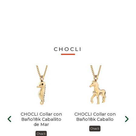
ra
CHOCLI
 con
CHOCLI Collar con
CHOCLI Collar con
CHO
ja
Baño18k Caballito
Baño18k Caballo
B
de Mar
Chocli
Chocli