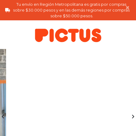
Tu envío en Región Metropolitana es gratis por compras 
×
sobre $30.000 pesos y en las demás regiones por compras 
sobre $50.000 pesos.