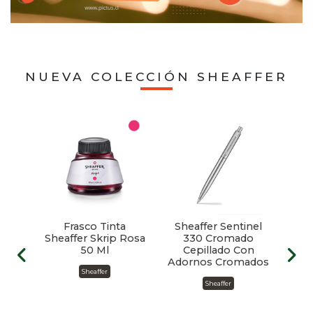
NUEVA COLECCIÓN SHEAFFER
ffer
Frasco Tinta
Sheaffer Sentinel
Sh
ll
Sheaffer Skrip Rosa
330 Cromado
3
d
50 Ml
Cepillado Con
Adornos Cromados
Sheaffer
Sheaffer