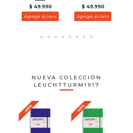
$ 49.990
$ 49.990
ro
Agregar al carro
Agregar al carro
A
NUEVA COLECCIÓN
LEUCHTTURM1917
-40%
-40%
-