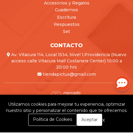
Accesorios y Regalos
Cuadernos
Escritura
Respuestos
Set
CONTACTO
Av. Vitacura 114, Local 1534, Nivel 1,Providencia (Nuevo
acceso calle Vitacura Mall Costanera Center) 10:00 a
20:00 hrs
tiendapictus@gmail.com
Utilizamos cookies para mejorar tu experiencia, optimizar
Pictus © 2026
nuestro sitio y personalizar el contenido que te ofrecemos.
Creado por
Bsale
0
x
Política de Cookies
Aceptar
Inicio
Carrito
Buscar
Menú