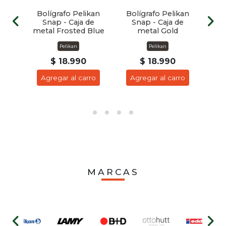
kan
Bolígrafo Pelikan
Bolígrafo Pelikan
Bo
de
Snap - Caja de
Snap - Caja de
S
er
metal Frosted Blue
metal Gold
Pelikan
Pelikan
$ 18.990
$ 18.990
ro
Agregar al carro
Agregar al carro
A
MARCAS