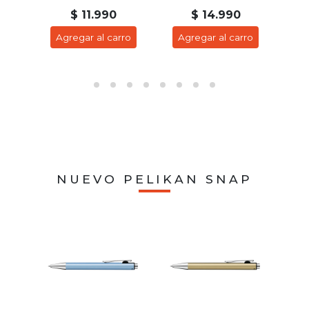
$ 11.990
$ 14.990
ro
Agregar al carro
Agregar al carro
A
NUEVO PELIKAN SNAP