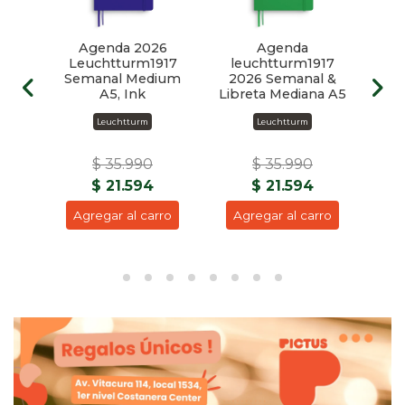
6
Agenda 2026
Agenda
17
Leuchtturm1917
leuchtturm1917
Le
reta
Semanal Medium
2026 Semanal &
20
5
A5, Ink
Libreta Mediana A5
Libr
Leuchtturm
Leuchtturm
$ 35.990
$ 35.990
$ 21.594
$ 21.594
ro
Agregar al carro
Agregar al carro
A