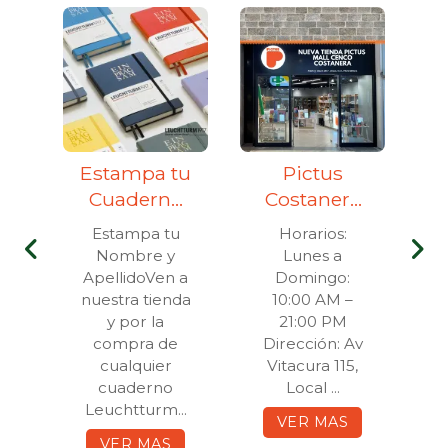
Estampa tu
Pictus
T
Cuaderno
Costanera
c
Leuchtturm
Center
n
Estampa tu
Horarios:
1917
Nombre y
Lunes a
C
a
ApellidoVen a
Domingo:
e
nuestra tienda
10:00 AM –
y por la
21:00 PM
R
compra de
Dirección: Av
d
cualquier
Vitacura 115,
..
cuaderno
Local ...
Leuchtturm...
VER MAS
VER MAS