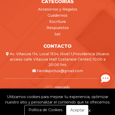
CATEGORÍAS
Accesorios y Regalos
Cuadernos
Escritura
Respuestos
Set
CONTACTO
Av. Vitacura 114, Local 1534, Nivel 1,Providencia (Nuevo
acceso calle Vitacura Mall Costanera Center) 10:00 a
20:00 hrs
tiendapictus@gmail.com
Utilizamos cookies para mejorar tu experiencia, optimizar
Pictus © 2026
nuestro sitio y personalizar el contenido que te ofrecemos.
Creado por
Bsale
0
x
Política de Cookies
Aceptar