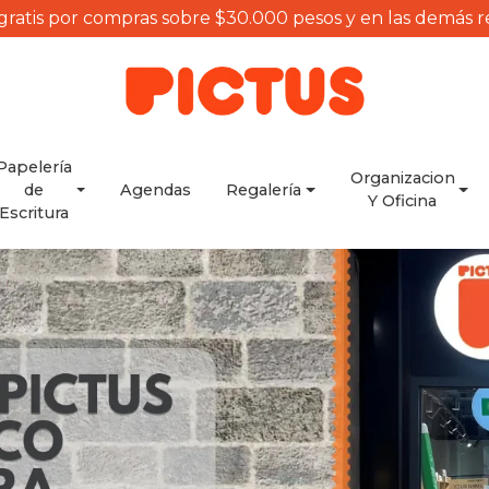
gratis por compras sobre $30.000 pesos y en las demás 
Papelería
Organizacion
de
Agendas
Regalería
Y Oficina
Escritura