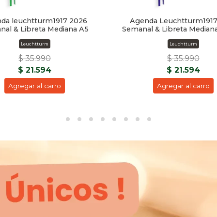
da leuchtturm1917 2026
Agenda Leuchtturm1917
al & Libreta Mediana A5
Semanal & Libreta Mediana
Leuchtturm
Leuchtturm
$ 35.990
$ 35.990
$ 21.594
$ 21.594
Agregar al carro
Agregar al carro