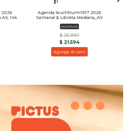
 2026
Agenda leuchtturm1917 2026
A
 A5, Ink
Semanal & Libreta Mediana_A5
Leuchtturm
$ 35.990
$ 21.594
Agregar al carro