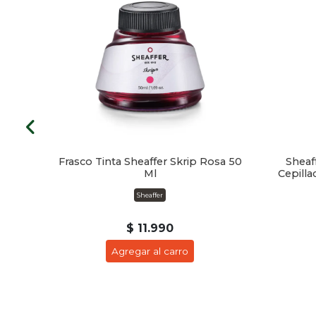
rball
Frasco Tinta Sheaffer Skrip Rosa 50
Sheaf
Ml
Cepill
Sheaffer
$ 11.990
Agregar al carro