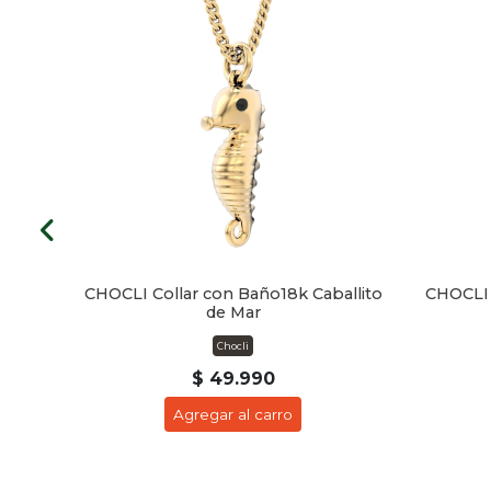
beja
CHOCLI Collar con Baño18k Caballito
CHOCLI 
de Mar
Chocli
$ 49.990
Agregar al carro