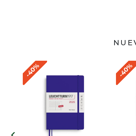
NUE
-40%
-40%