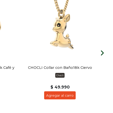
k Café y
CHOCLI Collar con Baño18k Ciervo
CHOC
Chocli
$ 49.990
Agregar al carro