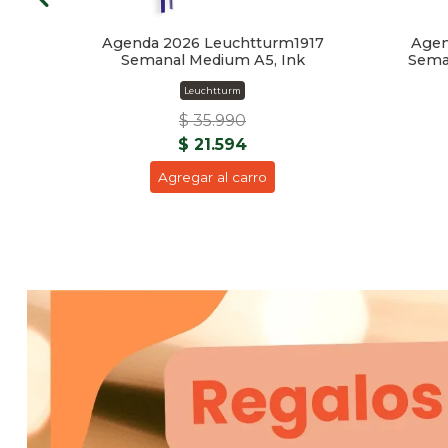
17
Agenda 2026 Leuchtturm1917
Agen
_A5
Semanal Medium A5, Ink
Seman
Leuchtturm
$ 35.990
$ 21.594
Agregar al carro