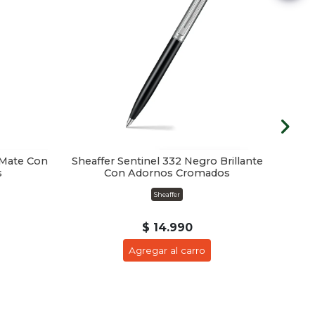
 Mate Con
Sheaffer Sentinel 332 Negro Brillante
s
Con Adornos Cromados
E
Sheaffer
$ 14.990
Agregar al carro