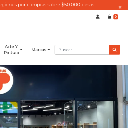
regiones por compras sobre $50.000 pesos.
×
0
Arte Y
Marcas
Pintura