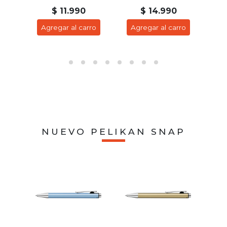
$ 11.990
$ 14.990
ro
Agregar al carro
Agregar al carro
A
NUEVO PELIKAN SNAP