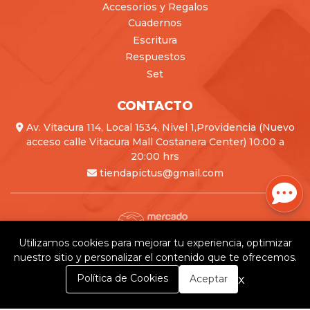
Accesorios y Regalos
Cuadernos
Escritura
Respuestos
Set
CONTACTO
Av. Vitacura 114, Local 1534, Nivel 1,Providencia (Nuevo
acceso calle Vitacura Mall Costanera Center) 10:00 a
20:00 hrs
tiendapictus@gmail.com
Utilizamos cookies para mejorar tu experiencia, optimizar
Pictus © 2026
nuestro sitio y personalizar el contenido que te ofrecemos.
Creado por
Bsale
0
x
Política de Cookies
Aceptar
Inicio
Carrito
Buscar
Menú