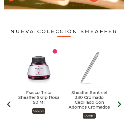
NUEVA COLECCIÓN SHEAFFER
ffer
Frasco Tinta
Sheaffer Sentinel
Sh
ll
Sheaffer Skrip Rosa
330 Cromado
3
d
50 Ml
Cepillado Con
Adornos Cromados
Sheaffer
Sheaffer