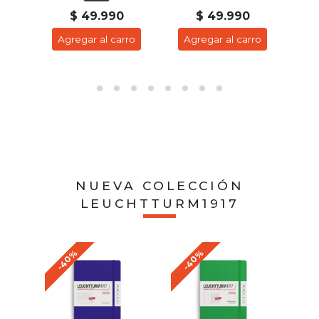
$ 49.990
$ 49.990
ro
Agregar al carro
Agregar al carro
A
NUEVA COLECCIÓN
LEUCHTTURM1917
-40%
-40%
-