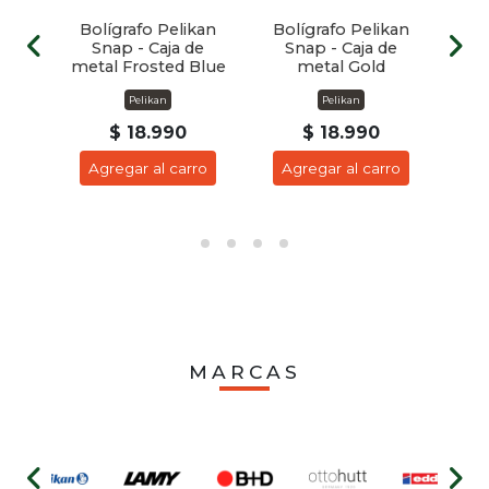
kan
Bolígrafo Pelikan
Bolígrafo Pelikan
Bo
de
Snap - Caja de
Snap - Caja de
S
er
metal Frosted Blue
metal Gold
Pelikan
Pelikan
$ 18.990
$ 18.990
ro
Agregar al carro
Agregar al carro
A
MARCAS