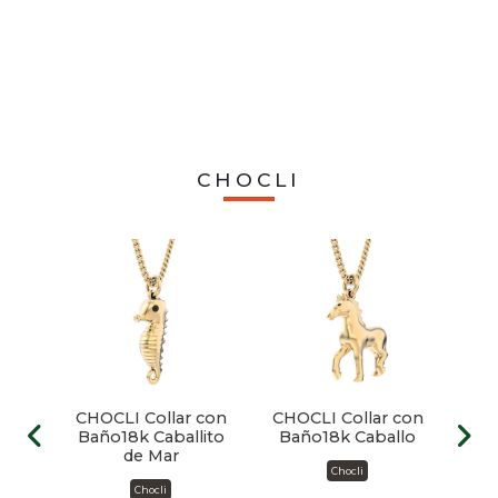
ra
CHOCLI
 con
CHOCLI Collar con
CHOCLI Collar con
CHO
ja
Baño18k Caballito
Baño18k Caballo
B
de Mar
Chocli
Chocli