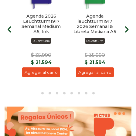
6
Agenda 2026
Agenda
17
Leuchtturm1917
leuchtturm1917
Le
reta
Semanal Medium
2026 Semanal &
20
5
A5, Ink
Libreta Mediana A5
Libr
Leuchtturm
Leuchtturm
$ 35.990
$ 35.990
$ 21.594
$ 21.594
ro
Agregar al carro
Agregar al carro
A