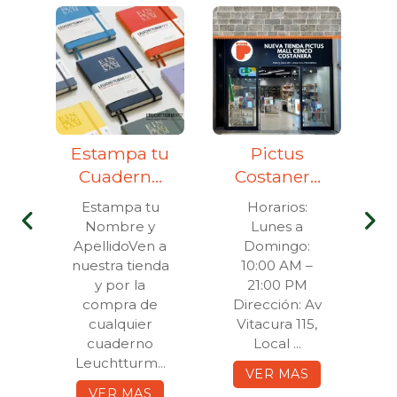
Estampa tu
Pictus
T
Cuaderno
Costanera
c
Leuchtturm
Center
n
Estampa tu
Horarios:
1917
Nombre y
Lunes a
C
a
ApellidoVen a
Domingo:
e
nuestra tienda
10:00 AM –
y por la
21:00 PM
R
compra de
Dirección: Av
d
cualquier
Vitacura 115,
..
cuaderno
Local ...
Leuchtturm...
VER MAS
VER MAS