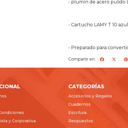
- plumín de acero pulido
- Cartucho LAMY T 10 azu
- Preparado para convertid
Compartir en:
ICIONAL
CATEGORÍAS
mos
Accesorios y Regalos
Cuadernos
Condiciones
Escritura
sta y Corporativa
Respuestos