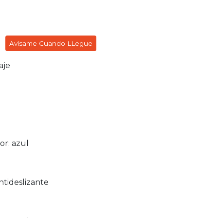
Avísame Cuando LLegue
aje
or: azul
tideslizante