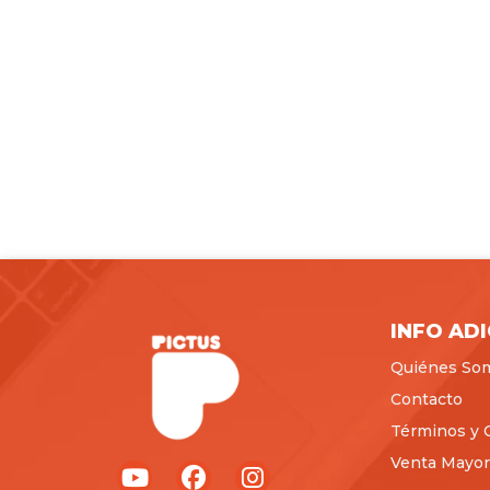
INFO AD
Quiénes So
Contacto
Términos y 
Venta Mayori