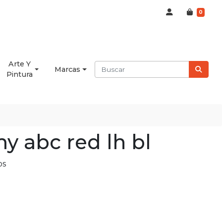
0
Arte Y
Marcas
Pintura
y abc red lh bl
os