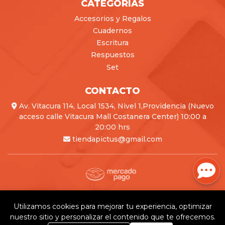
CATEGORÍAS
Accesorios y Regalos
Cuadernos
Escritura
Respuestos
Set
CONTACTO
Av. Vitacura 114, Local 1534, Nivel 1,Providencia (Nuevo
acceso calle Vitacura Mall Costanera Center) 10:00 a
20:00 hrs
tiendapictus@gmail.com
Pictus © 2026
Creado por
Bsale
Utilizamos cookies para mejorar tu experiencia, optimizar
nuestro sitio y personalizar el contenido que te ofrecemos.