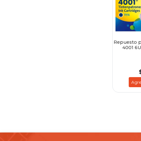
Repuesto p
4001 6U
Agre