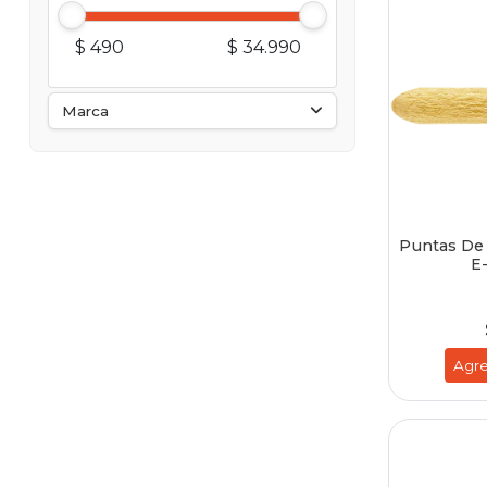
$ 490
$ 34.990
Marca
Puntas De
E
Agre