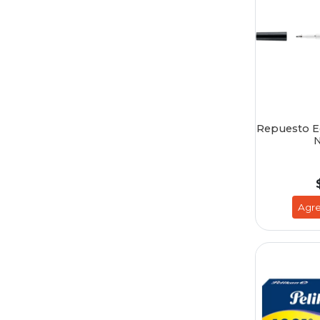
Repuesto Ed
N
Agre