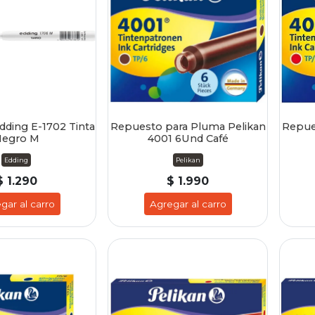
ding E-1702 Tinta
Repuesto para Pluma Pelikan
Repue
egro M
4001 6Und Café
Edding
Pelikan
$ 1.290
$ 1.990
gar al carro
Agregar al carro