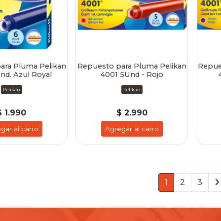
ara Pluma Pelikan
Repuesto para Pluma Pelikan
Repue
nd. Azul Royal
4001 5Und - Rojo
Pelikan
Pelikan
$ 1.990
$ 2.990
gar al carro
Agregar al carro
1
2
3