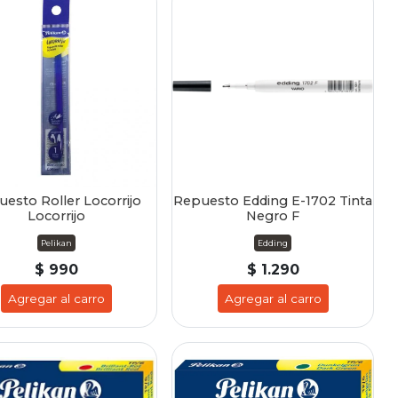
esto Roller Locorrijo
Repuesto Edding E-1702 Tinta
Locorrijo
Negro F
Pelikan
Edding
$ 990
$ 1.290
Agregar al carro
Agregar al carro