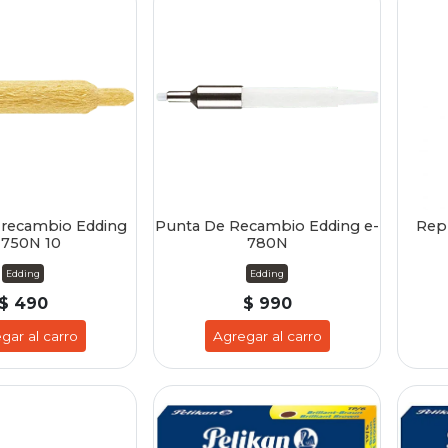
 recambio Edding
Punta De Recambio Edding e-
Repu
-750N 10
780N
Edding
Edding
$ 490
$ 990
gar al carro
Agregar al carro