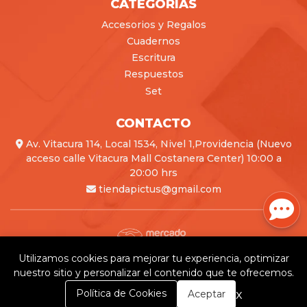
CATEGORÍAS
Accesorios y Regalos
Cuadernos
Escritura
Respuestos
Set
CONTACTO
Av. Vitacura 114, Local 1534, Nivel 1,Providencia (Nuevo
acceso calle Vitacura Mall Costanera Center) 10:00 a
20:00 hrs
tiendapictus@gmail.com
Utilizamos cookies para mejorar tu experiencia, optimizar
Pictus © 2026
nuestro sitio y personalizar el contenido que te ofrecemos.
Creado por
Bsale
0
x
Política de Cookies
Aceptar