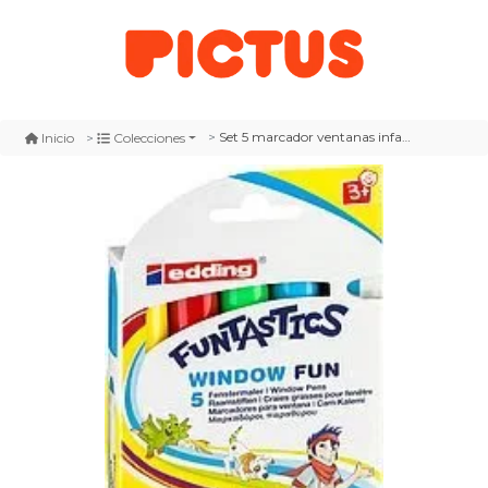
Set 5 marcador ventanas infantil de fibra edding e-16 funtastics magic fun surtido
Inicio
Colecciones