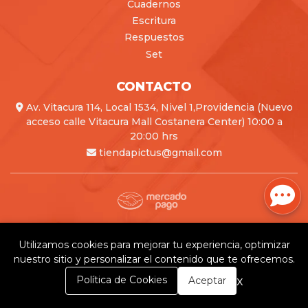
Cuadernos
Escritura
Respuestos
Set
CONTACTO
Av. Vitacura 114, Local 1534, Nivel 1,Providencia (Nuevo
acceso calle Vitacura Mall Costanera Center) 10:00 a
20:00 hrs
tiendapictus@gmail.com
Pictus © 2026
Creado por
Bsale
Utilizamos cookies para mejorar tu experiencia, optimizar
nuestro sitio y personalizar el contenido que te ofrecemos.
0
x
Política de Cookies
Aceptar
Inicio
Carrito
Buscar
Menú