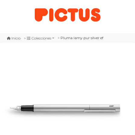
Pluma lamy pur silver ef
Inicio
Colecciones