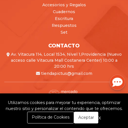
Accesorios y Regalos
Cuadernos
Escritura
Respuestos
Set
CONTACTO
Av. Vitacura 114, Local 1534, Nivel 1,Providencia (Nuevo
acceso calle Vitacura Mall Costanera Center) 10:00 a
20:00 hrs
tiendapictus@gmail.com
Utilizamos cookies para mejorar tu experiencia, optimizar
Pictus © 2026
nuestro sitio y personalizar el contenido que te ofrecemos.
Creado por
Bsale
0
x
Política de Cookies
Aceptar
Inicio
Carrito
Buscar
Menú