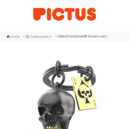
Metalmorphose® llavero vectorbox - calavera
Inicio
Colecciones