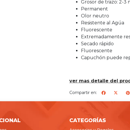
Grosor de trazo: 2-3
Permanent
Olor neutro
Resistente al Agúa
Fluorescente
Extremadamente resi
Secado rápido
Fluorescente
Capuchón puede rep
ver mas detalle del pro
Compartir en:
ICIONAL
CATEGORÍAS
mos
Accesorios y Regalos