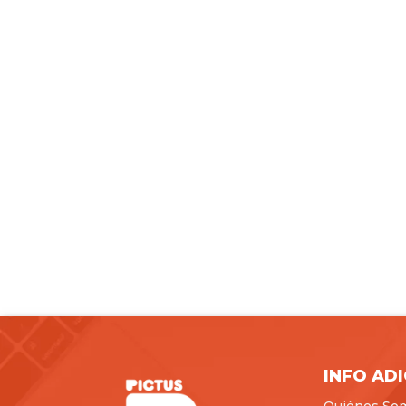
INFO AD
Quiénes So