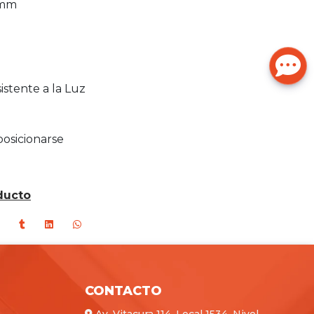
 mm
stente a la Luz
osicionarse
ducto
CONTACTO
Av. Vitacura 114, Local 1534, Nivel