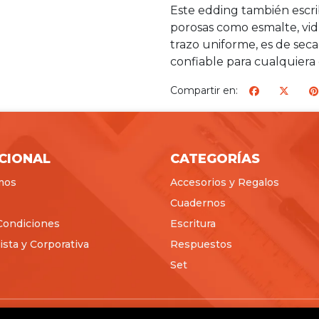
Este edding también escrib
porosas como esmalte, vi
trazo uniforme, es de secad
confiable para cualquiera
Compartir en:
ICIONAL
CATEGORÍAS
mos
Accesorios y Regalos
Cuadernos
Condiciones
Escritura
sta y Corporativa
Respuestos
Set