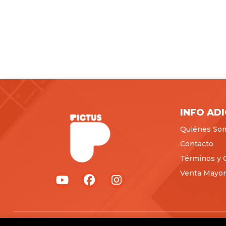
INFO AD
Quiénes So
Contacto
Términos y 
Venta Mayori