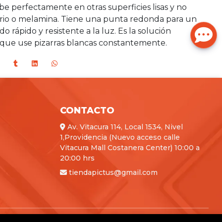
e perfectamente en otras superficies lisas y no
drio o melamina. Tiene una punta redonda para un
o rápido y resistente a la luz. Es la solución
 que use pizarras blancas constantemente.
CONTACTO
Av. Vitacura 114, Local 1534, Nivel
1,Providencia (Nuevo acceso calle
Vitacura Mall Costanera Center) 10:00 a
20:00 hrs
tiendapictus@gmail.com