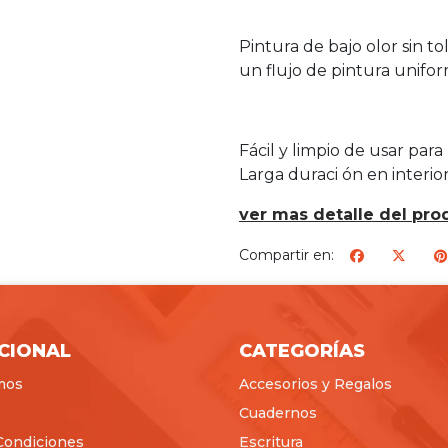
Pintura de bajo olor sin t
un flujo de pintura unifo
Fácil y limpio de usar par
Larga duraci ón en interio
ver mas detalle del pro
Compartir en:
ICIONAL
CATEGORÍAS
mos
Accesorios y Regalos
Cuadernos
Condiciones
Escritura