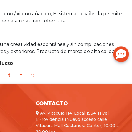
olueno / xileno añadido, El sistema de válvula permite
rme para una gran cobertura.
a una creatividad espontánea y sin complicaciones.
res y exteriores. Producto de marca de alta calidad.
ducto
CONTACTO
Av. Vitacura 114, Local 1534, Nivel
1,Providencia (Nuevo acceso calle
Vitacura Mall Costanera Center) 10:00 a
20:00 hrs