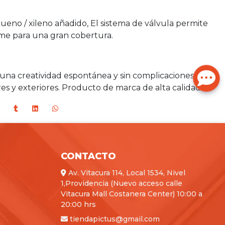
olueno / xileno añadido, El sistema de válvula permite
rme para una gran cobertura.
a una creatividad espontánea y sin complicaciones.
res y exteriores. Producto de marca de alta calidad.
CONTACTO
Av. Vitacura 114, Local 1534, Nivel
1,Providencia (Nuevo acceso calle
Vitacura Mall Costanera Center) 10:00 a
20:00 hrs
tiendapictus@gmail.com