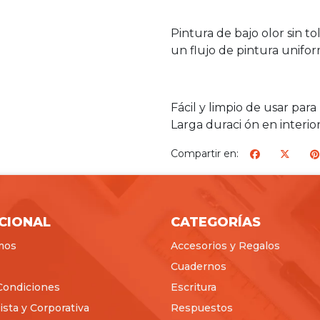
Pintura de bajo olor sin t
un flujo de pintura unifo
Fácil y limpio de usar par
Larga duraci ón en interio
Compartir en:
ICIONAL
CATEGORÍAS
mos
Accesorios y Regalos
Cuadernos
Condiciones
Escritura
sta y Corporativa
Respuestos