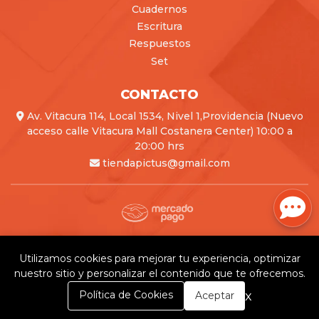
Cuadernos
Escritura
Respuestos
Set
CONTACTO
Av. Vitacura 114, Local 1534, Nivel 1,Providencia (Nuevo
acceso calle Vitacura Mall Costanera Center) 10:00 a
20:00 hrs
tiendapictus@gmail.com
Pictus © 2026
Creado por
Bsale
Utilizamos cookies para mejorar tu experiencia, optimizar
nuestro sitio y personalizar el contenido que te ofrecemos.
0
x
Política de Cookies
Aceptar
Inicio
Carrito
Buscar
Menú