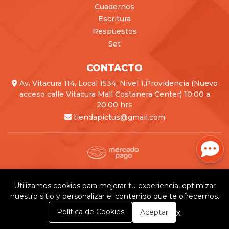
Cuadernos
Escritura
Respuestos
Set
CONTACTO
Av. Vitacura 114, Local 1534, Nivel 1,Providencia (Nuevo
acceso calle Vitacura Mall Costanera Center) 10:00 a
20:00 hrs
tiendapictus@gmail.com
Pictus © 2026
Creado por
Bsale
Utilizamos cookies para mejorar tu experiencia, optimizar
nuestro sitio y personalizar el contenido que te ofrecemos.
0
x
Política de Cookies
Aceptar
Inicio
Carrito
Buscar
Menú