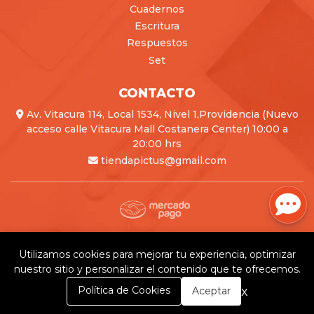
Cuadernos
Escritura
Respuestos
Set
CONTACTO
Av. Vitacura 114, Local 1534, Nivel 1,Providencia (Nuevo
acceso calle Vitacura Mall Costanera Center) 10:00 a
20:00 hrs
tiendapictus@gmail.com
Pictus © 2026
Creado por
Bsale
Utilizamos cookies para mejorar tu experiencia, optimizar
nuestro sitio y personalizar el contenido que te ofrecemos.
0
x
Política de Cookies
Aceptar
Inicio
Carrito
Buscar
Menú