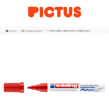
Marcador decorativo edding e-4000 rojo
Inicio
Colecciones