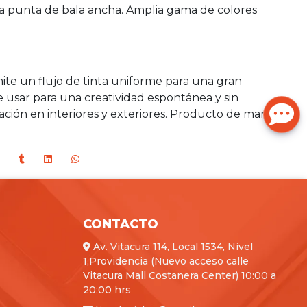
a punta de bala ancha. Amplia gama de colores
ite un flujo de tinta uniforme para una gran
de usar para una creatividad espontánea y sin
ación en interiores y exteriores. Producto de marca
CONTACTO
Av. Vitacura 114, Local 1534, Nivel
1,Providencia (Nuevo acceso calle
Vitacura Mall Costanera Center) 10:00 a
20:00 hrs