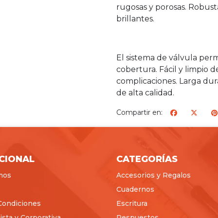
rugosas y porosas. Robust
brillantes.
El sistema de válvula perm
cobertura. Fácil y limpio 
complicaciones. Larga dur
de alta calidad.
Compartir en:
ICIONAL
CATEGORÍAS
mos
Accesorios y Regalos
Cuadernos
Condiciones
Escritura
sta y Corporativa
Respuestos