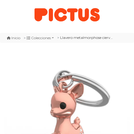
Llavero metalmorphose ciervo oro rosa (mtm)
Inicio
Colecciones