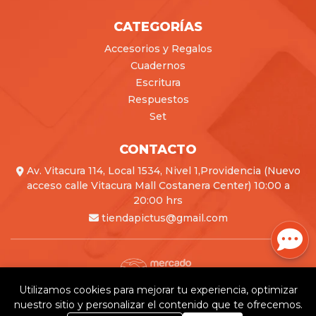
CATEGORÍAS
Accesorios y Regalos
Cuadernos
Escritura
Respuestos
Set
CONTACTO
Av. Vitacura 114, Local 1534, Nivel 1,Providencia (Nuevo
acceso calle Vitacura Mall Costanera Center) 10:00 a
20:00 hrs
tiendapictus@gmail.com
Utilizamos cookies para mejorar tu experiencia, optimizar
Pictus © 2026
nuestro sitio y personalizar el contenido que te ofrecemos.
Creado por
Bsale