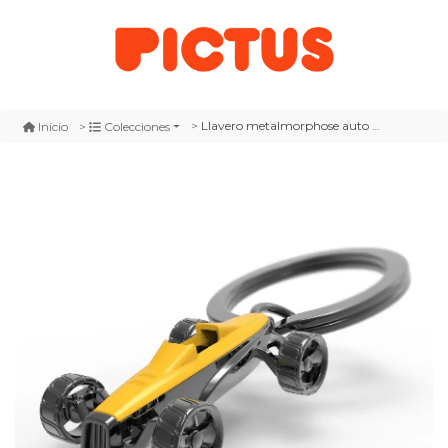
Llavero metalmorphose auto de carrera amarillo (mtm)
Inicio
Colecciones