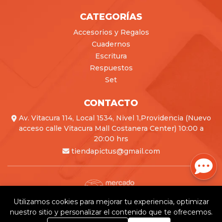
CATEGORÍAS
Accesorios y Regalos
Cuadernos
Escritura
Respuestos
Set
CONTACTO
Av. Vitacura 114, Local 1534, Nivel 1,Providencia (Nuevo
acceso calle Vitacura Mall Costanera Center) 10:00 a
20:00 hrs
tiendapictus@gmail.com
Utilizamos cookies para mejorar tu experiencia, optimizar
Pictus © 2026
nuestro sitio y personalizar el contenido que te ofrecemos.
Creado por
Bsale