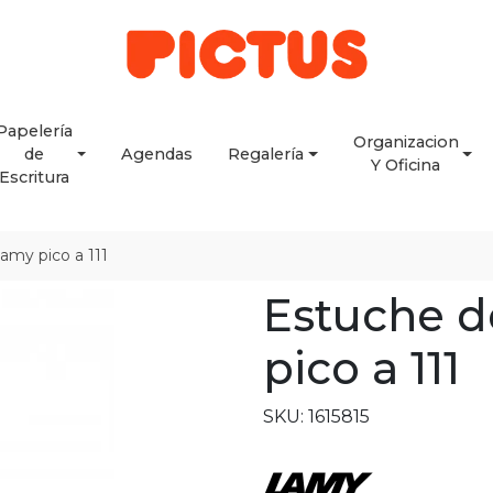
Papelería
Organizacion
de
Agendas
Regalería
Y Oficina
Escritura
amy pico a 111
Estuche d
pico a 111
SKU: 1615815