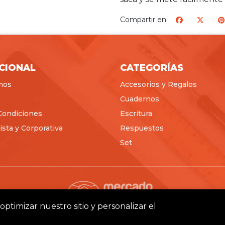
Compartir en:
ICIONAL
CATEGORÍAS
mos
Accesorios y Regalos
Cuadernos
Condiciones
Escritura
sta y Corporativa
Respuestos
Set
optimizar nuestro sitio y personalizar el
Pictus © 2026
Creado por
Bsale