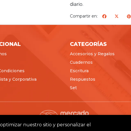
diario.
Compartir en:
ICIONAL
CATEGORÍAS
mos
Accesorios y Regalos
Cuadernos
Condiciones
Escritura
sta y Corporativa
Respuestos
Set
optimizar nuestro sitio y personalizar el