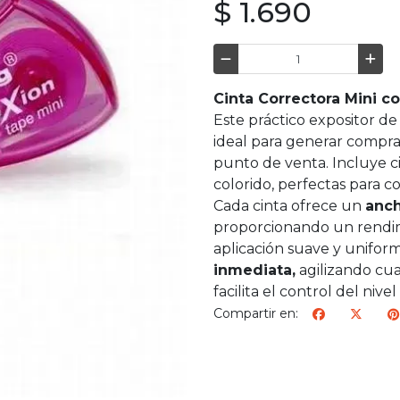
$ 1.690
Cinta Correctora Mini c
Este práctico expositor d
ideal para generar compras
punto de venta. Incluye c
colorido, perfectas para c
Cada cinta ofrece un
anc
proporcionando un rendim
aplicación suave y uniform
inmediata,
agilizando cua
facilita el control del niv
Compartir en: