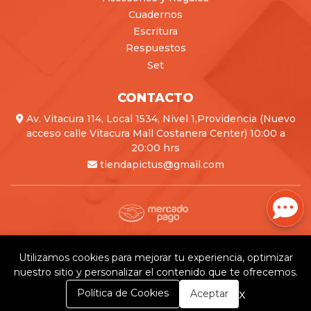
Cuadernos
Escritura
Respuestos
Set
CONTACTO
Av. Vitacura 114, Local 1534, Nivel 1,Providencia (Nuevo
acceso calle Vitacura Mall Costanera Center) 10:00 a
20:00 hrs
tiendapictus@gmail.com
Pictus © 2026
Creado por
Bsale
Utilizamos cookies para mejorar tu experiencia, optimizar
nuestro sitio y personalizar el contenido que te ofrecemos.
0
x
Política de Cookies
Aceptar