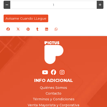
Avísame Cuando LLegue
INFO ADICIONAL
Quiénes Somos
Contacto
Términos y Condiciones
Venta Mayorista y Corporativa