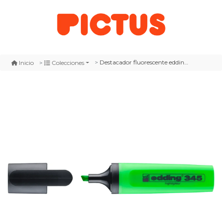
Destacador fluorescente edding e-345 verde claro
Inicio
Colecciones