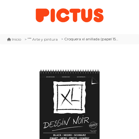
Croquera xl anillada (papel 150 gr.) a5 (14.8x21cm) tapa blanda x 20 hojas
Inicio
Arte y pintura