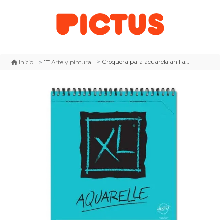
Croquera para acuarela anillada, marca cansón, formato a4
Inicio
Arte y pintura