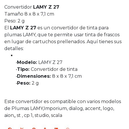
Convertidor
LAMY Z 27
Tamaño 8 x 8 x 7,1 cm
Peso: 2 g
El
LAMY Z 27
es un convertidor de tinta para
plumas LAMY, que te permite usar tinta de frascos
en lugar de cartuchos prellenados. Aquí tienes sus
detalles:
•
Modelo:
LAMY Z 27
•
Tipo:
Convertidor de tinta
•
Dimensiones:
8 x 8 x 7,1 cm
•
Peso:
2 g
Este convertidor es compatible con varios modelos
de Plumas LAMY,Imporium, dialog, accent, logo,
aion,, st , cp 1, studio, scala