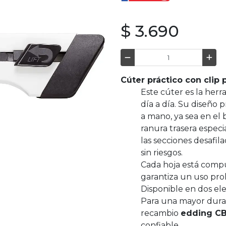
$ 3.690
Cúter práctico con clip 
Este cúter es la herr
día a día. Su diseño p
a mano, ya sea en el
ranura trasera espec
las secciones desafi
sin riesgos.
Cada hoja está comp
garantiza un uso pro
Disponible en dos el
Para una mayor durab
recambio
edding CB
confiable.