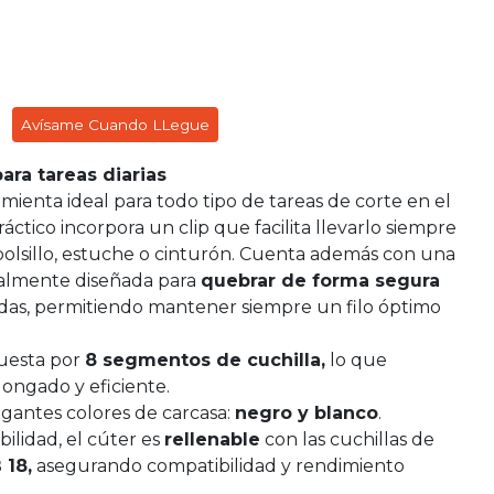
Avísame Cuando LLegue
para tareas diarias
amienta ideal para todo tipo de tareas de corte en el
ráctico incorpora un clip que facilita llevarlo siempre
 bolsillo, estuche o cinturón. Cuenta además con una
ialmente diseñada para
quebrar de forma segura
ladas, permitiendo mantener siempre un filo óptimo
uesta por
8 segmentos de cuchilla,
lo que
longado y eficiente.
egantes colores de carcasa:
negro y blanco
.
ilidad, el cúter es
rellenable
con las cuchillas de
 18,
asegurando compatibilidad y rendimiento