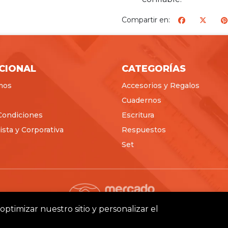
Compartir en:
ICIONAL
CATEGORÍAS
mos
Accesorios y Regalos
Cuadernos
Condiciones
Escritura
sta y Corporativa
Respuestos
Set
optimizar nuestro sitio y personalizar el
Pictus © 2026
Creado por
Bsale