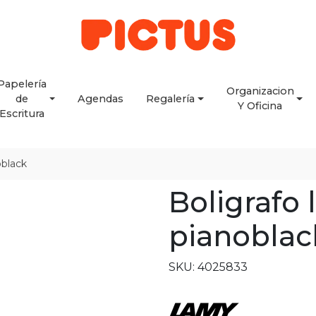
Papelería
Organizacion
de
Agendas
Regalería
Y Oficina
Escritura
oblack
Boligrafo 
pianoblac
SKU: 4025833