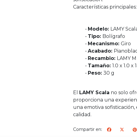
Características principales:
•
Modelo:
LAMY Scal
•
Tipo:
Bolígrafo
•
Mecanismo:
Giro
•
Acabado:
Pianobla
•
Recambio:
LAMY M 
•
Tamaño:
1.0 x 1.0 x
•
Peso:
30 g
El
LAMY Scala
no solo of
proporciona una experienci
una emotiva sofisticación,
calidad.
Compartir en: