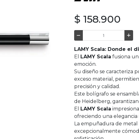
$ 158.900
LAMY Scala: Donde el d
El
LAMY Scala
fusiona un
emoción.
Su diseño se caracteriza p
exceso material, permiti
precisión y calidad.
Este bolígrafo se ensam
de Heidelberg, garantizan
El
LAMY Scala
impresiona 
ofreciendo una elegancia 
La empuñadura de metal p
excepcionalmente cómoda
sofisticación.