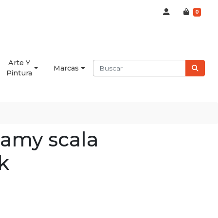
0
Arte Y
Marcas
Pintura
lamy scala
k