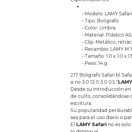
• Modelo: LAMY Safari
• Tipo: Bolígrafo
• Color: Umbra
• Material: Plástico A
• Clip: Metálico, retrác
• Recambio: LAMY M 1
• Tamaño: 1.0 x 1.0 x 
• Peso: 14 g
217 Boligrafo Safari bl Sa
si no 3.0 12.0 3.0 0.5 "
LAMY 
Desde su introducción en 
de culto, consolidándose 
escritura.
Su popularidad perdurable 
sea para el uso diario o pa
El
LAMY Safari
no es solo
lo distingue.