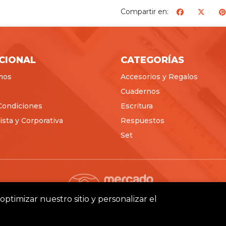
Compartir en:
ICIONAL
CATEGORÍAS
mos
Accesorios y Regalos
Cuadernos
Condiciones
Escritura
sta y Corporativa
Respuestos
Set
optimizar nuestro sitio y personalizar el
Pictus © 2026
Creado por
Bsale