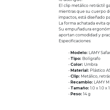
El clip metálico retráctil
mientras que su cuerpo de 
impactos, está diseñado pa
La forma achatada evita qu
Su empuñadura ergonómica 
aportan comodidad y pract
Especificaciones:
•
Modelo:
LAMY Safar
•
Tipo:
Bolígrafo
•
Color:
Umbra
•
Material:
Plástico A
•
Clip:
Metálico, retrác
•
Recambio:
LAMY M 
•
Tamaño:
1.0 x 1.0 x
•
Peso:
14 g