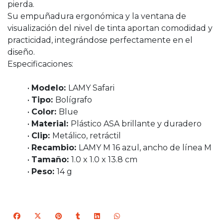
pierda.
Su empuñadura ergonómica y la ventana de
visualización del nivel de tinta aportan comodidad y
practicidad, integrándose perfectamente en el
diseño.
Especificaciones:
•
Modelo:
LAMY Safari
•
Tipo:
Bolígrafo
•
Color:
Blue
•
Material:
Plástico ASA brillante y duradero
•
Clip:
Metálico, retráctil
•
Recambio:
LAMY M 16 azul, ancho de línea M
•
Tamaño:
1.0 x 1.0 x 13.8 cm
•
Peso:
14 g