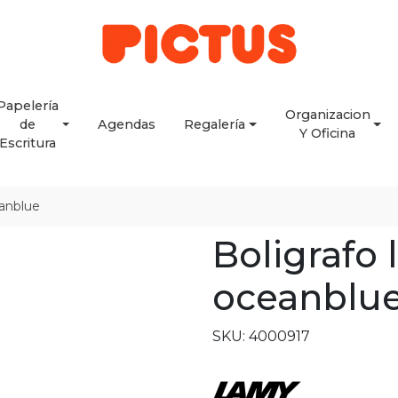
Papelería
Organizacion
de
Agendas
Regalería
Y Oficina
Escritura
eanblue
Boligrafo 
oceanblu
SKU: 4000917