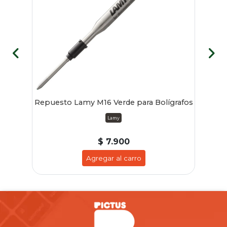
nto
Repuesto Lamy M16 Verde para Bolígrafos
Ca
Lamy
$ 7.900
Agregar al carro