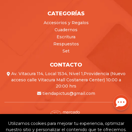
CATEGORÍAS
Accesorios y Regalos
Cuadernos
Escritura
Respuestos
Set
CONTACTO
Av. Vitacura 114, Local 1534, Nivel 1,Providencia (Nuevo
acceso calle Vitacura Mall Costanera Center) 10:00 a
20:00 hrs
tiendapictus@gmail.com
Utilizamos cookies para mejorar tu experiencia, optimizar
Pictus © 2026
nuestro sitio y personalizar el contenido que te ofrecemos.
Creado por
Bsale