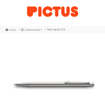
145 mp st 0.5
Inicio
Colecciones