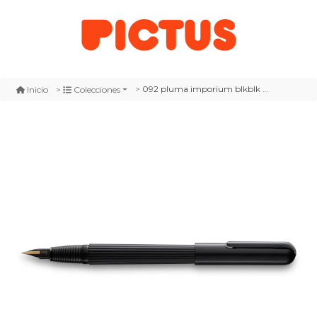
092 pluma imporium blkblk f gold bl
Inicio
Colecciones